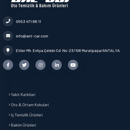
0553 471 88 11
info@ant-car.com
Etiler Mh. Evliya Çelebi Cd. No:23/106 Muratpaşa/ANTALYA
Yakit Katkilari
Oto & Ortam Kokulari
Iç Temizlik Ürünleri
Bakim Ürünleri