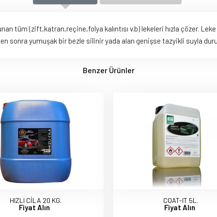
üm (zift,katran,reçine,folya kalıntısı v.b) lekeleri hızla çözer. Lek
 sonra yumuşak bir bezle silinir yada alan genişse tazyikli suyla durul
Benzer Ürünler
HIZLI CİLA 20 KG.
COAT-IT 5L.
Fiyat Alın
Fiyat Alın