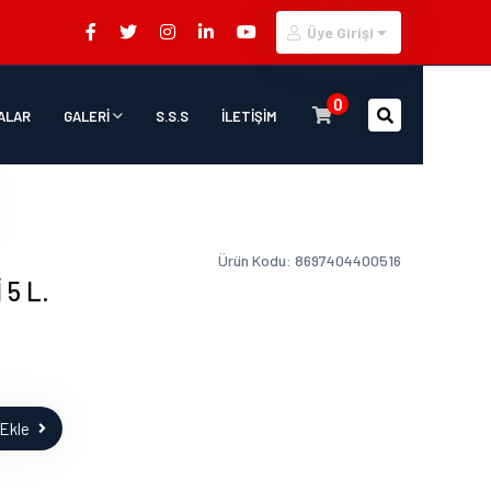
Üye Girişi
0
ALAR
GALERİ
S.S.S
İLETİŞİM
Ürün Kodu: 8697404400516
5 L.
Ekle