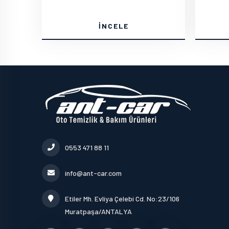
İNCELE
0553 471 88 11
info@ant-car.com
Etiler Mh. Evliya Çelebi Cd. No:23/106
Muratpaşa/ANTALYA