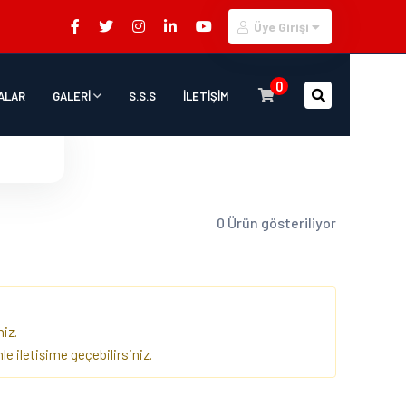
Üye Girişi
0
ALAR
GALERİ
S.S.S
İLETİŞİM
0 Ürün gösteriliyor
iz.
e iletişime geçebilirsiniz.