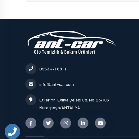
0553 471 88 11
info@ant-car.com
Etiler Mh. Evliya Çelebi Cd. No:23/106
Muratpaşa/ANTALYA