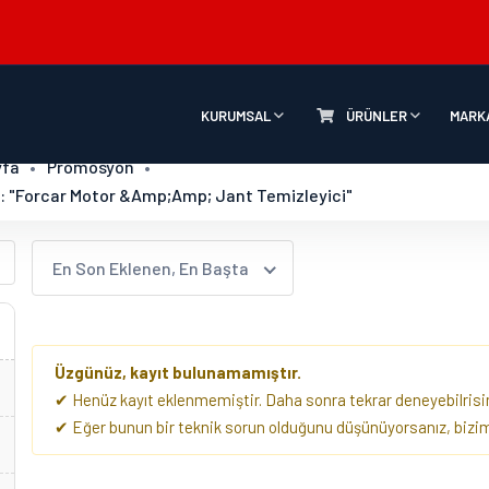
KURUMSAL
ÜRÜNLER
MARK
yfa
Promosyon
: "Forcar Motor &amp;amp; Jant Temizleyici"
En Son Eklenen, En Başta
Üzgünüz, kayıt bulunamamıştır.
✔ Henüz kayıt eklenmemiştir. Daha sonra tekrar deneyebilrisin
✔ Eğer bunun bir teknik sorun olduğunu düşünüyorsanız, biziml