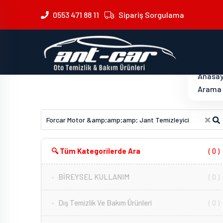
0553 471 88 11
Sipariş Sorgulama
Anasa
Arama 
🔍 Tüm Kategorilerde Ara
( 0 )
BİREYSEL KULLANIM
( 0 )
Dış Temizlik Ve Bakım Ürünleri
( 0 )