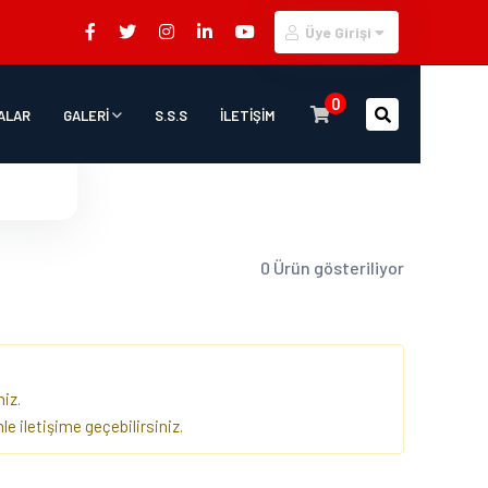
Üye Girişi
0
ALAR
GALERİ
S.S.S
İLETİŞİM
0 Ürün gösteriliyor
iz.
e iletişime geçebilirsiniz.