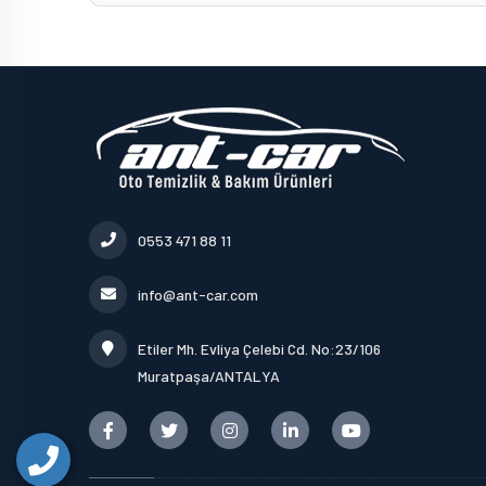
0553 471 88 11
info@ant-car.com
Etiler Mh. Evliya Çelebi Cd. No:23/106
Muratpaşa/ANTALYA