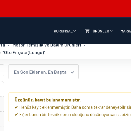
KURUMSAL
ÜRÜNLER
MARK
yfa
Motor Temizlik Ve Bakım Ürünleri
 "Oto Fırçası (longo)"
En Son Eklenen, En Başta
Üzgünüz, kayıt bulunamamıştır.
✔ Henüz kayıt eklenmemiştir. Daha sonra tekrar deneyebilrisin
✔ Eğer bunun bir teknik sorun olduğunu düşünüyorsanız, biziml