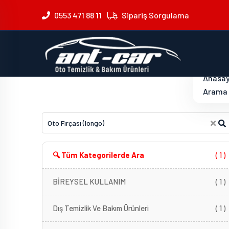
0553 471 88 11
Sipariş Sorgulama
Anasa
Arama :
🔍 Tüm Kategorilerde Ara
( 1 )
BİREYSEL KULLANIM
( 1 )
Dış Temizlik Ve Bakım Ürünleri
( 1 )