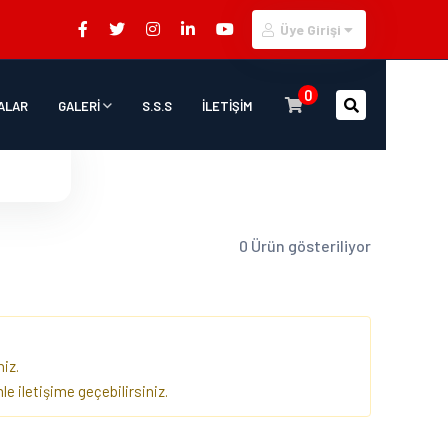
Üye Girişi
0
ALAR
GALERİ
S.S.S
İLETİŞİM
0 Ürün gösteriliyor
iz.
e iletişime geçebilirsiniz.