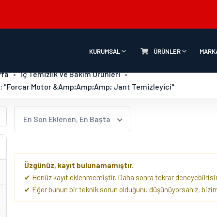
KURUMSAL
ÜRÜNLER
MARK
yfa
İç Temizlik Ve Bakım Ürünleri
: "Forcar Motor &amp;amp;amp; Jant Temizleyici"
En Son Eklenen, En Başta
Üzgünüz, kayıt bulunamamıştır.
✔ Henüz kayıt eklenmemiştir. Daha sonra tekrar deneyebilrisin
✔ Eğer bunun bir teknik sorun olduğunu düşünüyorsanız, biziml