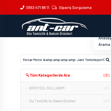
0553 471 88 11
Sipariş Sorgulama
Anasa
Arama 
🔍 Tüm Kategorilerde Ara
( 0 )
BİREYSEL KULLANIM
( 0 )
Dış Temizlik Ve Bakım Ürünleri
( 0 )