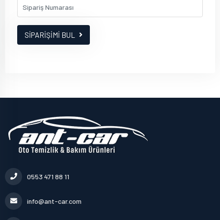
SİPARİŞİMİ BUL
0553 471 88 11
info@ant-car.com